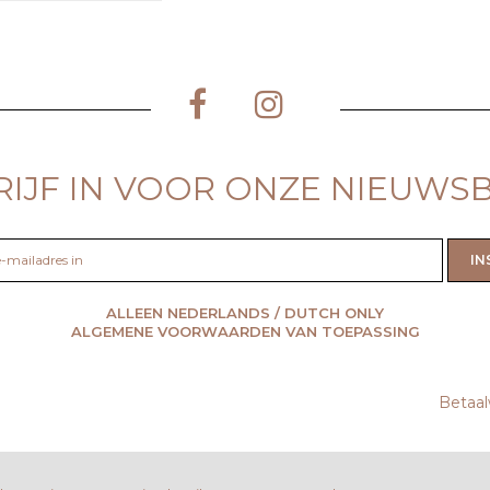
RIJF IN VOOR ONZE NIEUWSB
Abonneer
IN
u
op
onze
ALLEEN NEDERLANDS / DUTCH ONLY
nieuwsbrief
ALGEMENE VOORWAARDEN VAN TOEPASSING
Betaal