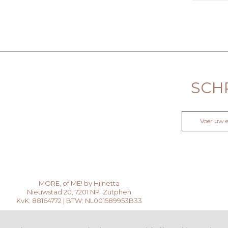
SCH
MORE, of ME! by Hilnetta
Nieuwstad 20, 7201 NP Zutphen
KvK: 88164772 | BTW: NL001589953B33