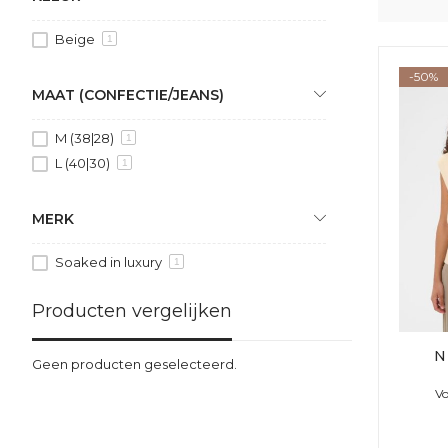
Beige
1
-50%
MAAT (CONFECTIE/JEANS)
M (38|28)
1
L (40|30)
1
MERK
Soaked in luxury
1
Producten vergelijken
N
Geen producten geselecteerd.
Vo